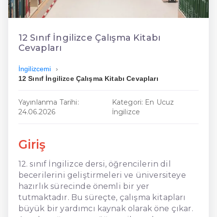
En Ucuz İngilizce
En Uygun İngilizce
12 Sınıf İngilizce Çalışma Kitabı
Cevapları
Hızlı İngilizce
İngilizcemi
12 Sınıf İngilizce Çalışma Kitabı Cevapları
Yayınlanma Tarihi:
Kategori: En Ucuz
24.06.2026
İngilizce
Giriş
12. sınıf İngilizce dersi, öğrencilerin dil
becerilerini geliştirmeleri ve üniversiteye
hazırlık sürecinde önemli bir yer
tutmaktadır. Bu süreçte, çalışma kitapları
büyük bir yardımcı kaynak olarak öne çıkar.