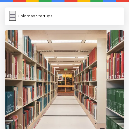
Goldman Startups
Goldman Startups
İngilizce Kelimeler Öğren
Karekod Oluşturma
WP Cache
Anasayfa
5 Günde İngilizce
İngilizce
Dil Eğitimi
En Hızlı İngilizce
En Kolay İngilizce