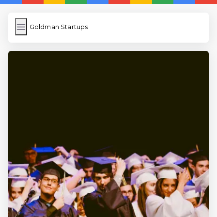
Goldman Startups
Goldman Startups
İngilizce Kelimeler Öğren
Karekod Oluşturma
WP Cache
Anasayfa
5 Günde İngilizce
İngilizce
Dil Eğitimi
En Hızlı İngilizce
En Kolay İngilizce