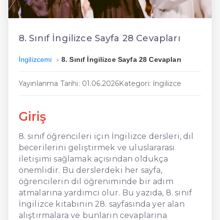
En Ucuz İngilizce
En Uygun İngilizce
8. Sınıf İngilizce Sayfa 28 Cevapları
Hızlı İngilizce
İngilizcemi
8. Sınıf İngilizce Sayfa 28 Cevapları
Yayınlanma Tarihi: 01.06.2026
Kategori: İngilizce
Giriş
8. sınıf öğrencileri için İngilizce dersleri, dil
becerilerini geliştirmek ve uluslararası
iletişimi sağlamak açısından oldukça
önemlidir. Bu derslerdeki her sayfa,
öğrencilerin dil öğreniminde bir adım
atmalarına yardımcı olur. Bu yazıda, 8. sınıf
İngilizce kitabının 28. sayfasında yer alan
alıştırmalara ve bunların cevaplarına