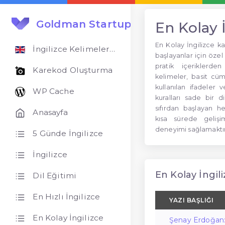
Goldman Startups
En Kolay İ
En Kolay İngilizce k
İngilizce Kelimeler Öğren
başlayanlar için özel 
pratik içeriklerd
Karekod Oluşturma
kelimeler, basit cüm
kullanılan ifadeler v
WP Cache
kuralları sade bir d
sıfırdan başlayan h
Anasayfa
kısa sürede geliş
deneyimi sağlamaktır
5 Günde İngilizce
İngilizce
En Kolay İngili
Dil Eğitimi
En Hızlı İngilizce
YAZI BAŞLIĞI
En Kolay İngilizce
Şenay Erdoğan: