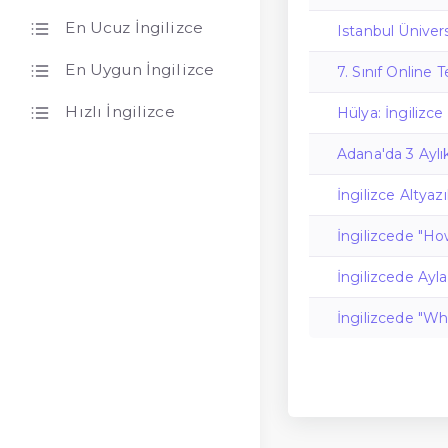
En Ucuz İngilizce
Istanbul Üniver
En Uygun İngilizce
7. Sınıf Online T
Hızlı İngilizce
Hülya: İngiliz
Adana'da 3 Aylı
İngilizce Altyaz
İngilizcede "How
İngilizcede Aylar
İngilizcede "Wh