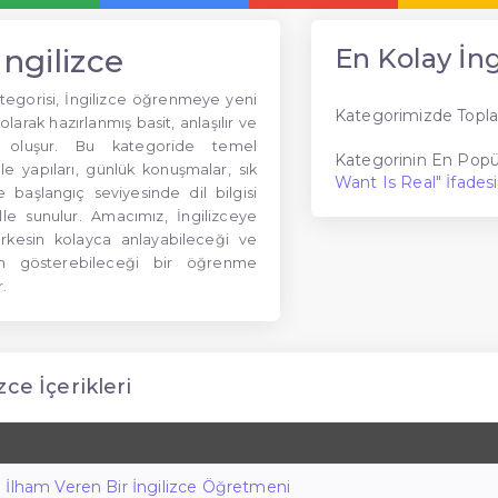
ngilizce
En Kolay İng
ategorisi, İngilizce öğrenmeye yeni
Kategorimizde Topla
olarak hazırlanmış basit, anlaşılır ve
en oluşur. Bu kategoride temel
Kategorinin En Popül
le yapıları, günlük konuşmalar, sık
Want Is Real" İfades
e başlangıç seviyesinde dil bilgisi
ille sunulur. Amacımız, İngilizceye
erkesin kolayca anlayabileceği ve
im gösterebileceği bir öğrenme
.
zce İçerikleri
 İlham Veren Bir İngilizce Öğretmeni