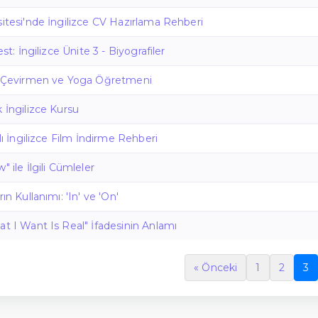
sitesi'nde İngilizce CV Hazırlama Rehberi
est: İngilizce Ünite 3 - Biyografiler
ce Çevirmen ve Yoga Öğretmeni
k İngilizce Kursu
ılı İngilizce Film İndirme Rehberi
" ile İlgili Cümleler
ın Kullanımı: 'In' ve 'On'
at I Want Is Real" İfadesinin Anlamı
« Önceki
1
2
3