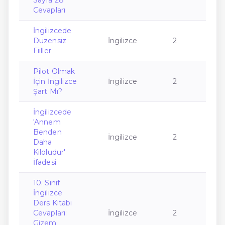
Sayfa 28
Cevapları
İngilizcede
Düzensiz
İngilizce
2
Fiiller
Pilot Olmak
İçin İngilizce
İngilizce
2
Şart Mı?
İngilizcede
'Annem
Benden
İngilizce
2
Daha
Kiloludur'
İfadesi
10. Sınıf
İngilizce
Ders Kitabı
Cevapları:
İngilizce
2
Gizem