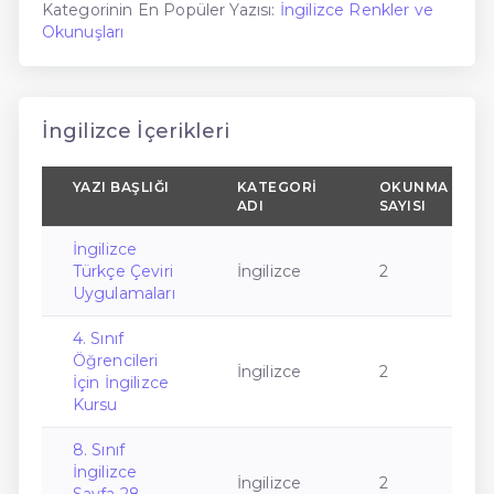
Kategorinin En Popüler Yazısı:
İngilizce Renkler ve
Okunuşları
İngilizce İçerikleri
YAZI BAŞLIĞI
KATEGORI
OKUNMA
ADI
SAYISI
İngilizce
Türkçe Çeviri
İngilizce
2
Uygulamaları
4. Sınıf
Öğrencileri
İngilizce
2
İçin İngilizce
Kursu
8. Sınıf
İngilizce
İngilizce
2