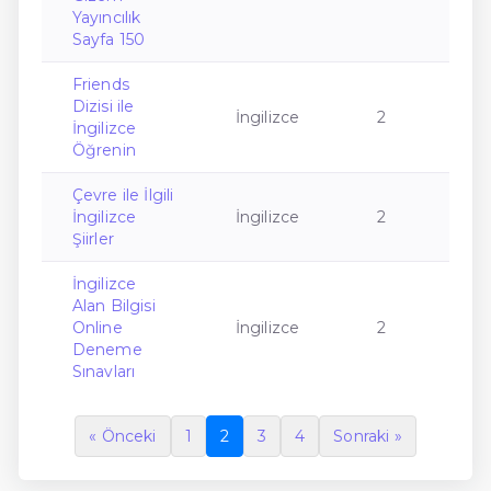
Yayıncılık
Sayfa 150
Friends
Dizisi ile
İngilizce
2
İngilizce
Öğrenin
Çevre ile İlgili
İngilizce
İngilizce
2
Şiirler
İngilizce
Alan Bilgisi
Online
İngilizce
2
Deneme
Sınavları
« Önceki
1
2
3
4
Sonraki »